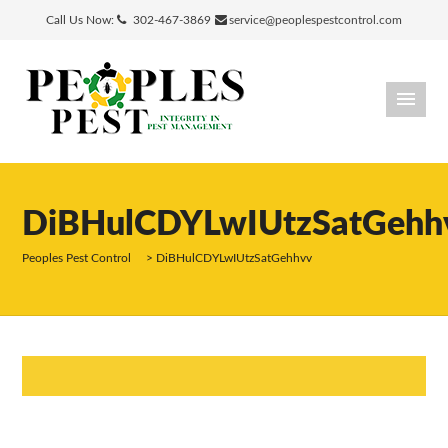
Call Us Now:
302-467-3869
service@peoplespestcontrol.com
DiBHulCDYLwIUtzSatGehh
Peoples Pest Control
>
DiBHulCDYLwIUtzSatGehhvv